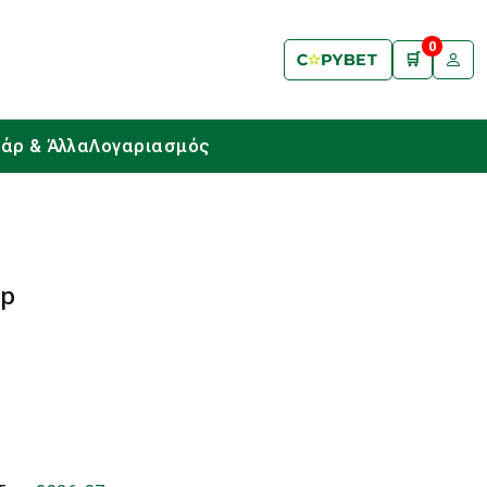
0
🛒
άρ & Άλλα
Λογαριασμός
ip