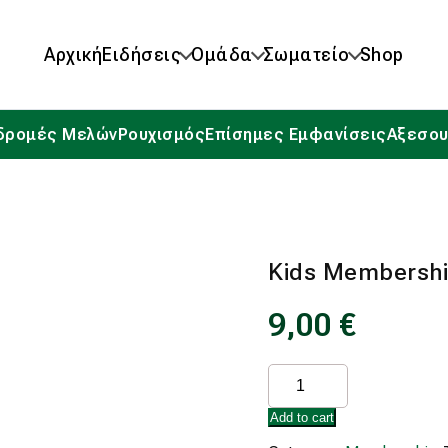
Αρχική
Ειδήσεις
Ομάδα
Σωματείο
Shop
δρομές Μελών
Ρουχισμός
Επίσημες Εμφανίσεις
Αξεσου
Kids Membersh
9,00
€
Kids
Membership
quantity
Add to cart