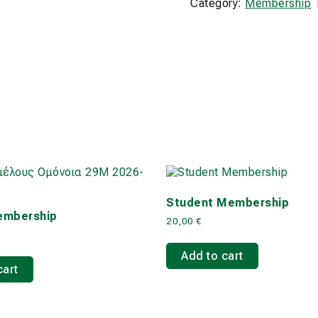
Category:
Membership
Student Membership
embership
20,00
€
Add to cart
cart