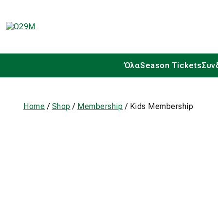
Όλα
Season Tickets
Συν
Home
/
Shop
/
Membership
/ Kids Membership