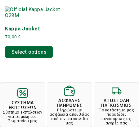
Kappa Jacket
70,00
€
This
product
Select options
has
multiple
variants.
The
options
may
be
chosen
ΑΣΦΑΛΗΣ
ΑΠΟΣΤΟΛΗ
on
ΣΥΣΤΗΜΑ
ΠΛΗΡΩΜΕΣ
ΠΑΓΚΟΣΜΙΩΣ
ΕΚΠΤΩΣΕΩΝ
the
Πληρώστε με
Το κατάστημα μας
Σύστημα εκτπώσεων
product
ασφάλεια απευθείας
παραδίδει
για τα μέλη του
από την ιστοσελίδα
παγκοσμίως τις
page
Σωματείου μας
μας
αγορές σας