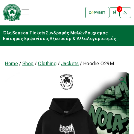
0
🛒
Όλα
Season Tickets
Συνδρομές Μελών
Ρουχισμός
Επίσημες Εμφανίσεις
Αξεσουάρ & Άλλα
Λογαριασμός
Home
/
Shop
/
Clothing
/
Jackets
/ Hoodie O29M
🔍