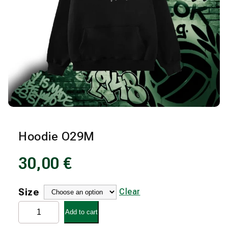
Hoodie O29M
30,00
€
Size
Clear
Hoodie
Add to cart
O29M
quantity