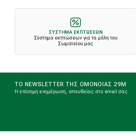
options
may
be
chosen
on
ΣΥΣΤΗΜΑ ΕΚΠΤΩΣΕΩΝ
the
Σύστημα εκτπώσεων για τα μέλη του
product
Σωματείου μας
page
ΤΟ NEWSLETTER ΤΗΣ ΟΜΟΝΟΙΑΣ 29Μ
Η επίσημη ενημέρωση, απευθείας στο email σας