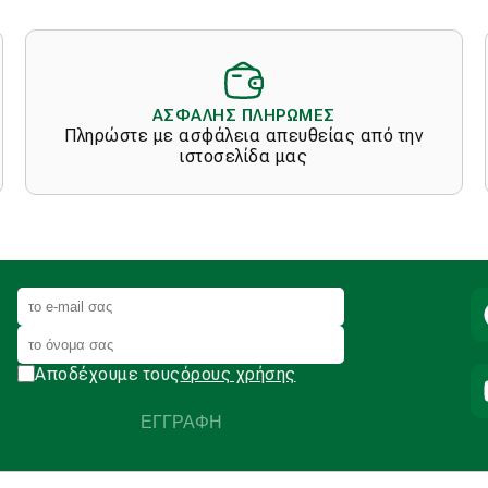
options
options
may
may
be
be
chosen
chosen
on
on
ΑΣΦΑΛΗΣ ΠΛΗΡΩΜΕΣ
the
the
Πληρώστε με ασφάλεια απευθείας από την
product
product
ιστοσελίδα μας
page
page
Αποδέχουμε τους
όρους χρήσης