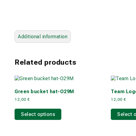
Additional information
Related products
Green bucket hat-O29M
Team Logo
12,00
€
12,00
€
This
product
Select options
Select 
has
multiple
variants.
The