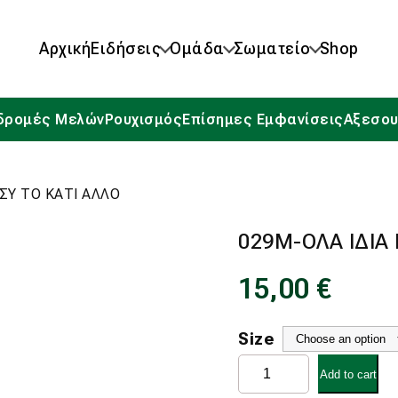
Αρχική
Ειδήσεις
Ομάδα
Σωματείο
Shop
δρομές Μελών
Ρουχισμός
Επίσημες Εμφανίσεις
Αξεσου
ΕΣΥ ΤΟ ΚΑΤΙ ΑΛΛΟ
029Μ-ΟΛΑ ΙΔΙΑ 
15,00
€
Size
029Μ-
Add to cart
ΟΛΑ
ΙΔΙΑ