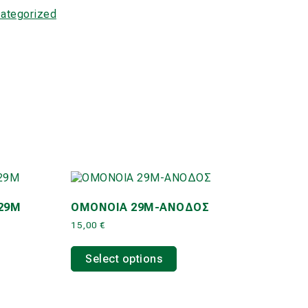
ategorized
O29M
ΟΜΟΝΟΙΑ 29Μ-ΑΝΟΔΟΣ
15,00
€
This
product
Select options
has
multiple
.
variants.
The