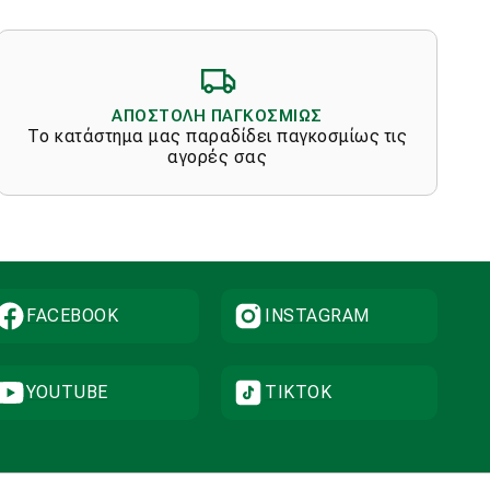
options
may
be
chosen
on
ΑΠΟΣΤΟΛΗ ΠΑΓΚΟΣΜΙΩΣ
the
Το κατάστημα μας παραδίδει παγκοσμίως τις
product
αγορές σας
page
FACEBOOK
INSTAGRAM
YOUTUBE
TIKTOK