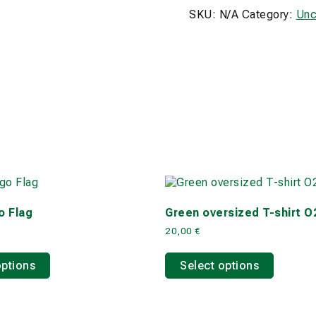
ΚΑΙ
SKU:
N/A
Category:
Unc
ΕΣΥ
ΤΟ
ΚΑΤΙ
ΑΛΛΟ
quantity
 Flag
Green oversized T-shirt 
20,00
€
This
This
product
product
options
Select options
has
has
multiple
multiple
variants.
variants
The
The