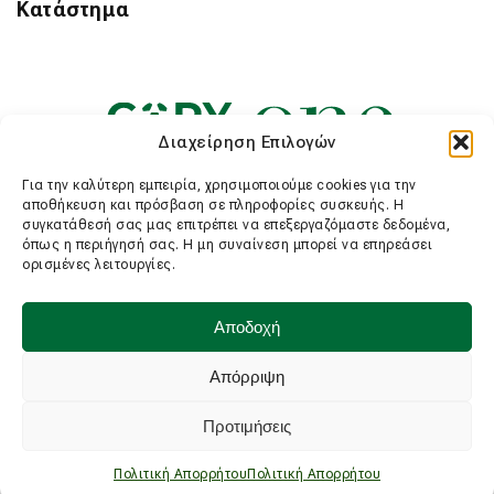
Κατάστημα
Διαχείρηση Επιλογών
Για την καλύτερη εμπειρία, χρησιμοποιούμε cookies για την
αποθήκευση και πρόσβαση σε πληροφορίες συσκευής. Η
συγκατάθεσή σας μας επιτρέπει να επεξεργαζόμαστε δεδομένα,
όπως η περιήγησή σας. Η μη συναίνεση μπορεί να επηρεάσει
ορισμένες λειτουργίες.
Αποδοχή
Απόρριψη
Προτιμήσεις
Πολιτική Απορρήτου
Πολιτική Απορρήτου
Omonia 29M © 2026 All rights reserved