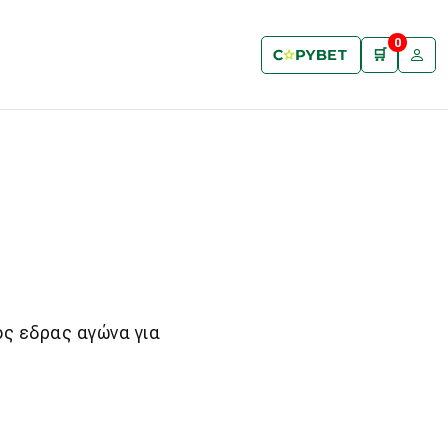
0
🛒
ός εδρας αγώνα για