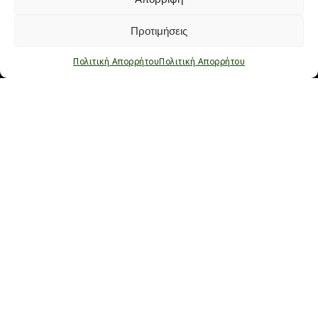
0
3
ΓΚΟΛ
ΚΙΤΡΙΝΕΣ ΚΑΡΤΕΣ
Προτιμήσεις
0
Πολιτική Απορρήτου
Πολιτική Απορρήτου
ΚΟΚΚΙΝΕΣ ΚΑΡΤΕΣ
Home
-
Player
-
ΠΑΝΤΕΛΗΣ ΚΟΝΟΜΗΣ
Καριέρα:
ΣΕΖΟΝ
ΣΥΛΛΟΓΟΣ
ΣΥΜΜΕΤΟΧΕΣ
ΓΚΟΛ
2021-25/26
Ομόνοια 29Μ
100
3
2020/21
SCSU Athletics
2017-2020
Nassau College
2016/17
Ομόνοια Αραδίππου
2015/16
Ομόνοια Λευκωσίας