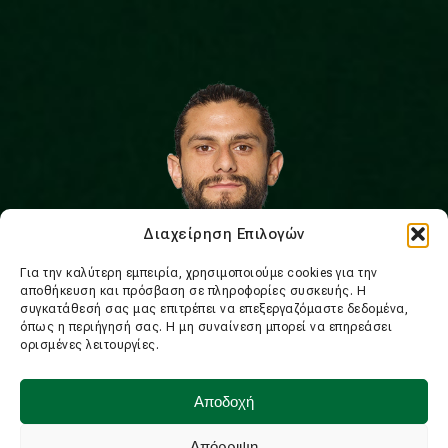
Διαχείρηση Επιλογών
Για την καλύτερη εμπειρία, χρησιμοποιούμε cookies για την
αποθήκευση και πρόσβαση σε πληροφορίες συσκευής. Η
συγκατάθεσή σας μας επιτρέπει να επεξεργαζόμαστε δεδομένα,
ΣΤΑΤΙΣΤΙΚΑ
όπως η περιήγησή σας. Η μη συναίνεση μπορεί να επηρεάσει
ορισμένες λειτουργίες.
25
2055
Αποδοχή
ΣΥΜΜΕΤΟΧΕΣ
ΑΓΩΝΙΣΤΙΚΑ ΛΕΠΤΑ
Απόρριψη