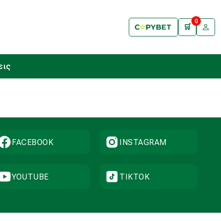
0
🛒
εις
FACEBOOK
INSTAGRAM
YOUTUBE
TIKTOK