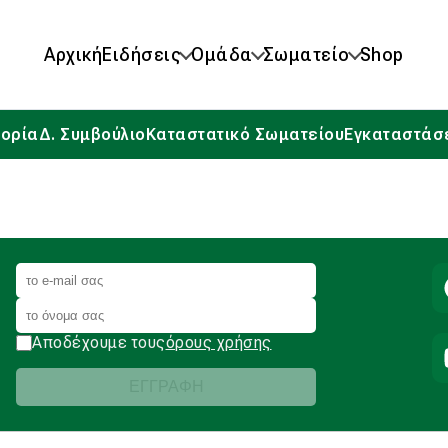
Αρχική
Ειδήσεις
Ομάδα
Σωματείο
Shop
τορία
Δ. Συμβούλιο
Καταστατικό Σωματείου
Εγκαταστάσ
Αποδέχουμε τους
όρους χρήσης